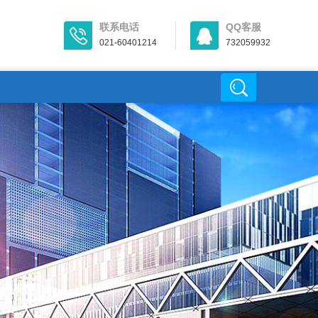
联系电话
QQ客服
021-60401214
732059932